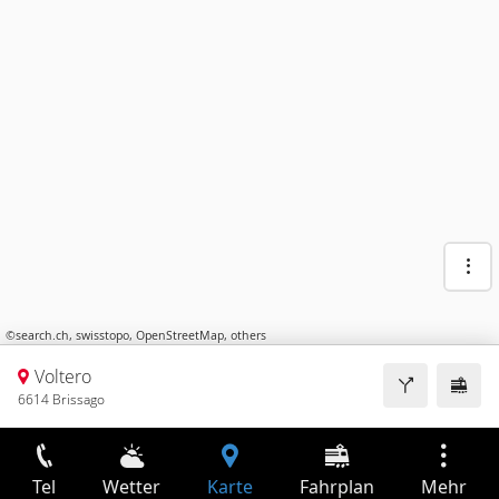
©
search.ch
,
swisstopo
,
OpenStreetMap
,
others
Voltero
6614 Brissago
Tel
Wetter
Karte
Fahrplan
Mehr