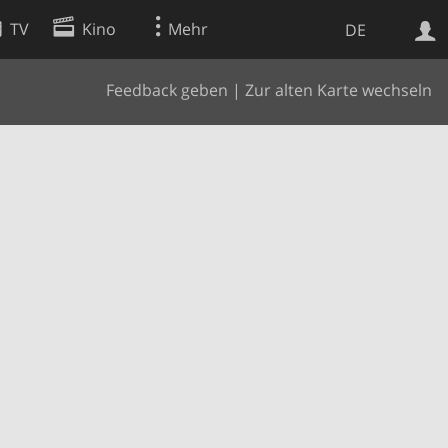
TV
Kino
Mehr
DE
Feedback geben
|
Zur alten Karte wechseln
Websuche
Apps