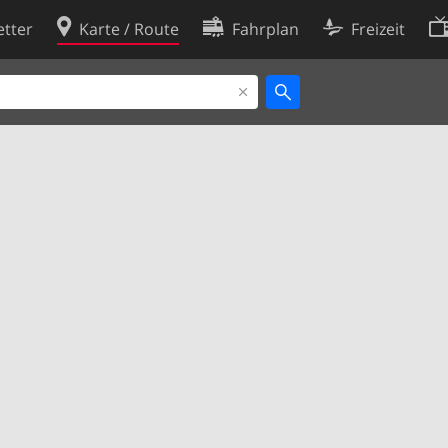
tter
Karte / Route
Fahrplan
Freizeit
Cookie-Richtlinie
ingungen
Cookie-Einstellungen
rklärung
Entwickler