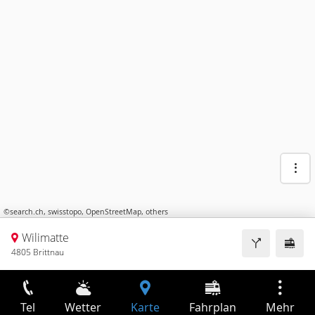
©
search.ch
,
swisstopo
,
OpenStreetMap
,
others
Wilimatte
4805 Brittnau
Tel
Wetter
Karte
Fahrplan
Mehr