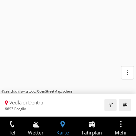
©
search.ch
,
swisstopo
,
OpenStreetMap
,
others
Vedlà di Dentro
6693 Broglio
Tel
Wetter
Karte
Fahrplan
Mehr