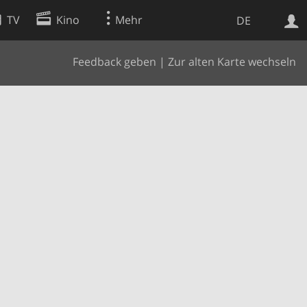
TV
Kino
Mehr
DE
Feedback geben
|
Zur alten Karte wechseln
Websuche
Apps