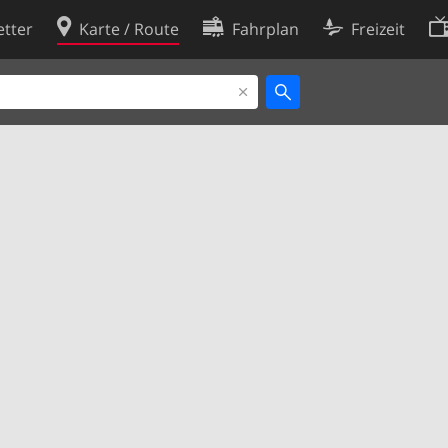
tter
Karte / Route
Fahrplan
Freizeit
Cookie-Richtlinie
ingungen
Cookie-Einstellungen
rklärung
Entwickler