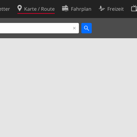
tter
Karte / Route
Fahrplan
Freizeit
Cookie-Richtlinie
ingungen
Cookie-Einstellungen
rklärung
Entwickler