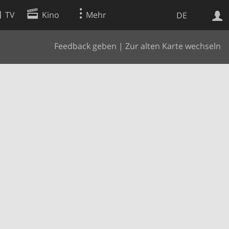
TV
Kino
Mehr
DE
Feedback geben
|
Zur alten Karte wechseln
Websuche
Apps