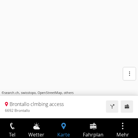
©
search.ch
,
swisstopo
,
OpenStreetMap
,
others
Brontallo clmbing access
6692 Brontallo
Tel
Wetter
Karte
Fahrplan
Mehr