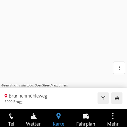
©
search.ch
,
swisstopo
,
OpenStreetMap
,
others
Brunnenmühleweg
5200 Brugg
Tel
Wetter
Karte
Fahrplan
Mehr