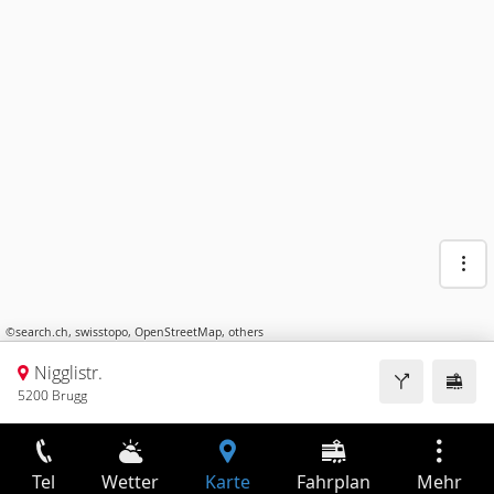
©
search.ch
,
swisstopo
,
OpenStreetMap
,
others
Nigglistr.
5200 Brugg
Tel
Wetter
Karte
Fahrplan
Mehr