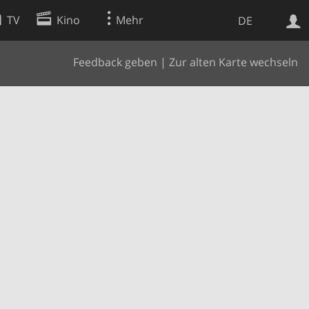
TV
Kino
Mehr
DE
Feedback geben
|
Zur alten Karte wechseln
Websuche
Apps