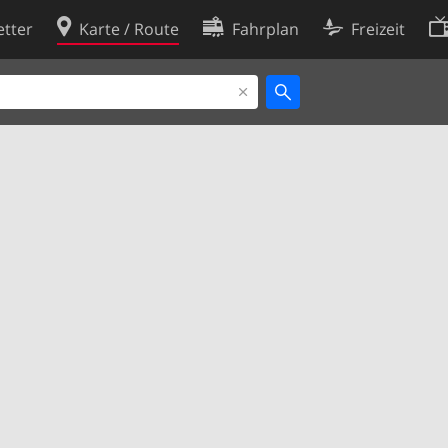
tter
Karte / Route
Fahrplan
Freizeit
Cookie-Richtlinie
ingungen
Cookie-Einstellungen
rklärung
Entwickler