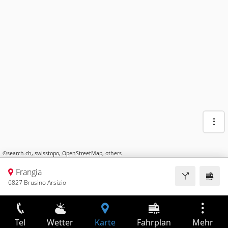
©
search.ch
,
swisstopo
,
OpenStreetMap
,
others
Frangia
6827 Brusino Arsizio
Tel
Wetter
Karte
Fahrplan
Mehr