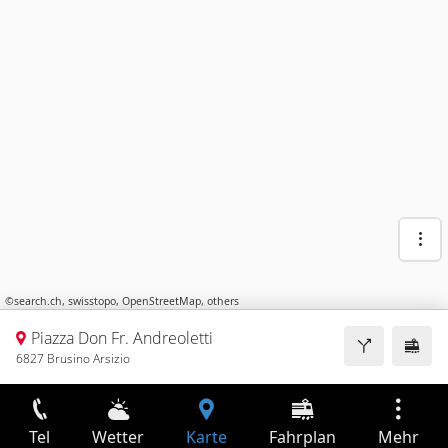
©
search.ch
,
swisstopo
,
OpenStreetMap
,
others
Piazza Don Fr. Andreoletti
6827 Brusino Arsizio
Tel
Wetter
Karte
Fahrplan
Mehr