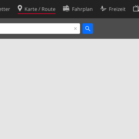
tter
Karte / Route
Fahrplan
Freizeit
Cookie-Richtlinie
ingungen
Cookie-Einstellungen
rklärung
Entwickler