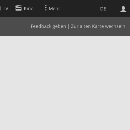
TV
Kino
Mehr
DE
Feedback geben
|
Zur alten Karte wechseln
Websuche
Apps