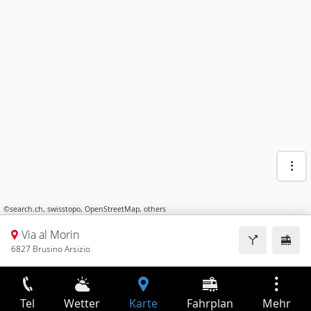
©
search.ch
,
swisstopo
,
OpenStreetMap
,
others
Via al Morin
6827 Brusino Arsizio
Tel
Wetter
Karte
Fahrplan
Mehr