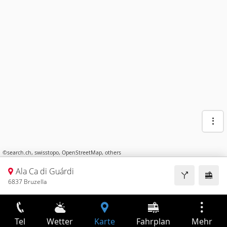
©
search.ch
,
swisstopo
,
OpenStreetMap
,
others
Ala Ca di Guárdi
6837 Bruzella
Tel
Wetter
Karte
Fahrplan
Mehr