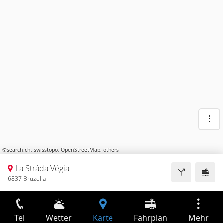
©
search.ch
,
swisstopo
,
OpenStreetMap
,
others
La Stráda Végia
6837 Bruzella
Tel
Wetter
Karte
Fahrplan
Mehr