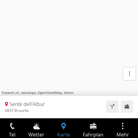
©
search.ch
,
swisstopo
,
OpenStreetMap
,
others
Sentè dell'Albur
6837 Bruzella
Tel
Wetter
Karte
Fahrplan
Mehr