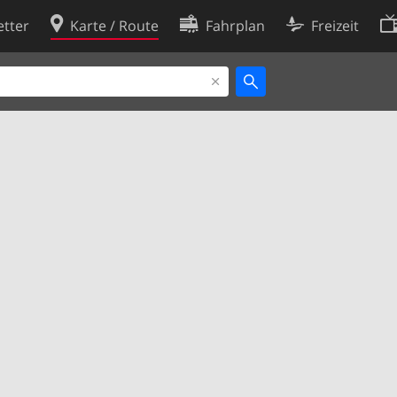
tter
Karte / Route
Fahrplan
Freizeit
Cookie-Richtlinie
ingungen
Cookie-Einstellungen
rklärung
Entwickler