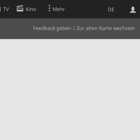
TV
Kino
Mehr
DE
Feedback geben
|
Zur alten Karte wechseln
Websuche
Apps