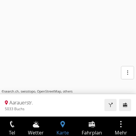
©
search.ch
,
swisstopo
,
OpenStreetMap
,
others
Aarauerstr.
5033 Buchs
Tel
Wetter
Karte
Fahrplan
Mehr