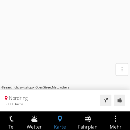
©
search.ch
,
swisstopo
,
OpenStreetMap
,
others
Nordring
5033 Buchs
Tel
Wetter
Karte
Fahrplan
Mehr