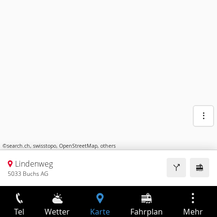
©
search.ch
,
swisstopo
,
OpenStreetMap
,
others
Lindenweg
5033 Buchs AG
Tel
Wetter
Karte
Fahrplan
Mehr