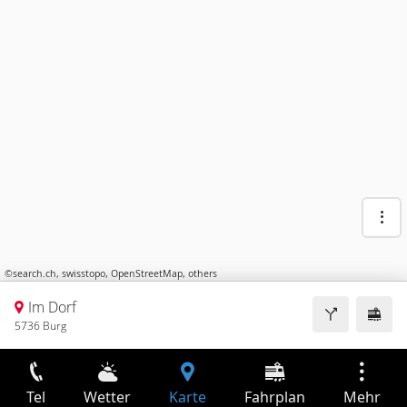
©
search.ch
,
swisstopo
,
OpenStreetMap
,
others
Im Dorf
5736 Burg
Tel
Wetter
Karte
Fahrplan
Mehr