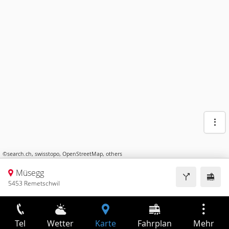
©
search.ch
,
swisstopo
,
OpenStreetMap
,
others
Müsegg
5453 Remetschwil
Tel
Wetter
Karte
Fahrplan
Mehr