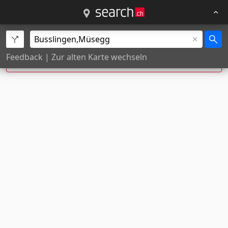
Müsegg, Busslingen wurde zu
Müsegg,
Feedback
|
Zur alten Karte wechseln
Remetschwil
korrigiert.