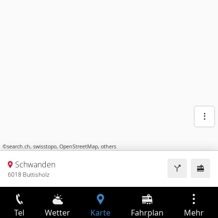
©
search.ch
,
swisstopo
,
OpenStreetMap
,
others
Schwanden
6018 Buttisholz
Tel
Wetter
Karte
Fahrplan
Mehr