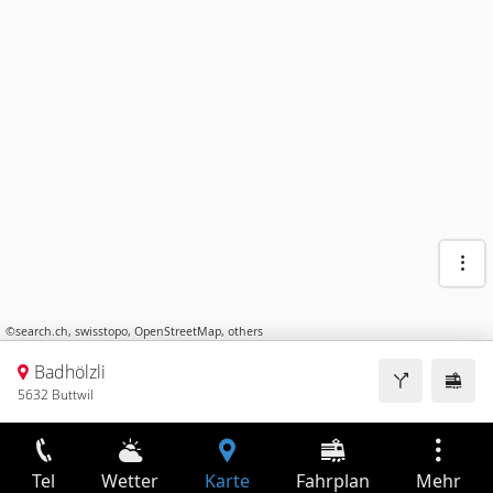
©
search.ch
,
swisstopo
,
OpenStreetMap
,
others
Badhölzli
5632 Buttwil
Tel
Wetter
Karte
Fahrplan
Mehr