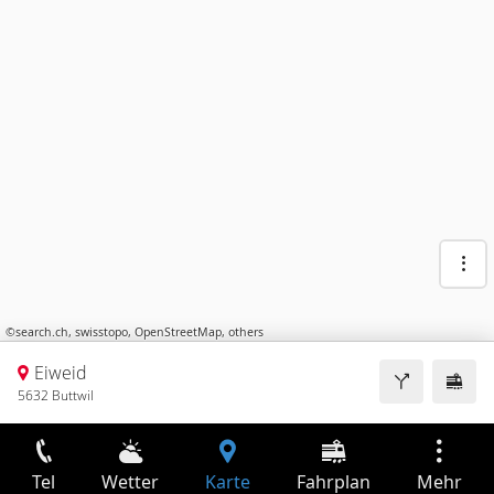
©
search.ch
,
swisstopo
,
OpenStreetMap
,
others
Eiweid
5632 Buttwil
Tel
Wetter
Karte
Fahrplan
Mehr