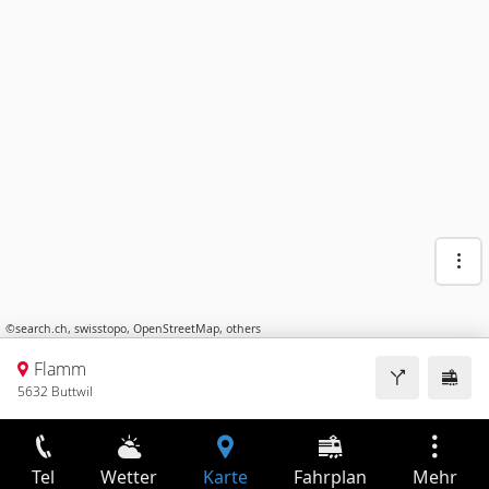
©
search.ch
,
swisstopo
,
OpenStreetMap
,
others
Flamm
5632 Buttwil
Tel
Wetter
Karte
Fahrplan
Mehr