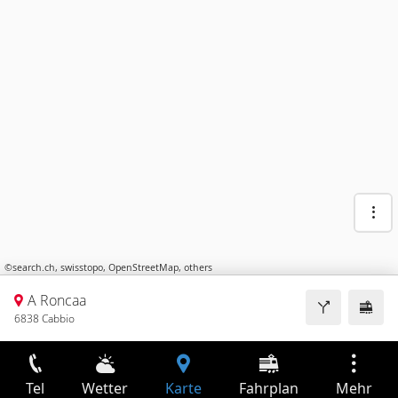
©
search.ch
,
swisstopo
,
OpenStreetMap
,
others
A Roncaa
6838 Cabbio
Tel
Wetter
Karte
Fahrplan
Mehr