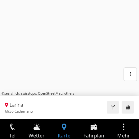
©
search.ch
,
swisstopo
,
OpenStreetMap
,
others
Larina
6936 Cademario
Tel
Wetter
Karte
Fahrplan
Mehr