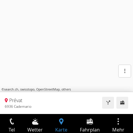
©
search.ch
,
swisstopo
,
OpenStreetMap
,
others
Prévat
6936 Cademario
Tel
Wetter
Karte
Fahrplan
Mehr