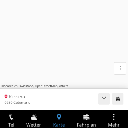
©
search.ch
,
swisstopo
,
OpenStreetMap
,
others
Rossera
6936 Cademario
Tel
Wetter
Karte
Fahrplan
Mehr