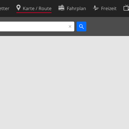
tter
Karte / Route
Fahrplan
Freizeit
Cookie-Richtlinie
ingungen
Cookie-Einstellungen
rklärung
Entwickler