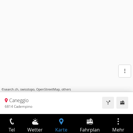
©
search.ch
,
swisstopo
,
OpenStreetMap
,
others
Caneggio
6814 Cadempino
Tel
Wetter
Karte
Fahrplan
Mehr