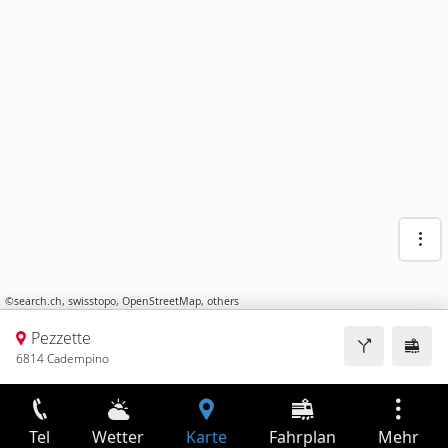
©
search.ch
,
swisstopo
,
OpenStreetMap
,
others
Pezzette
6814 Cadempino
Tel
Wetter
Karte
Fahrplan
Mehr