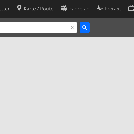
tter
Karte / Route
Fahrplan
Freizeit
Cookie-Richtlinie
ingungen
Cookie-Einstellungen
rklärung
Entwickler