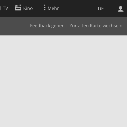
TV
Kino
Mehr
DE
Feedback geben
|
Zur alten Karte wechseln
Websuche
Apps