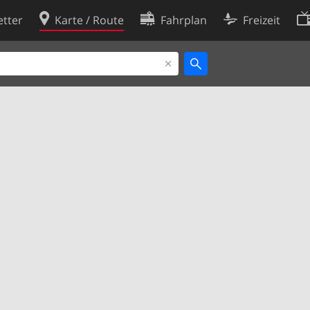
tter
Karte / Route
Fahrplan
Freizeit
Cookie-Richtlinie
ingungen
Cookie-Einstellungen
rklärung
Entwickler