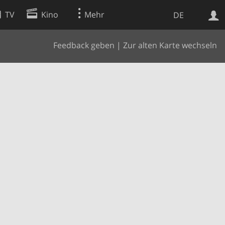
TV
Kino
Mehr
DE
Feedback geben
|
Zur alten Karte wechseln
Websuche
Apps