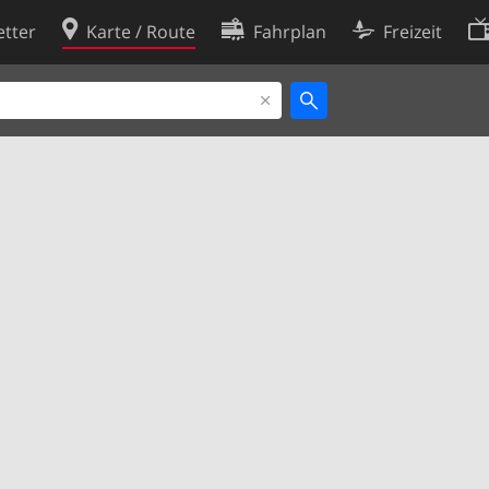
tter
Karte / Route
Fahrplan
Freizeit
Cookie-Richtlinie
ingungen
Cookie-Einstellungen
rklärung
Entwickler