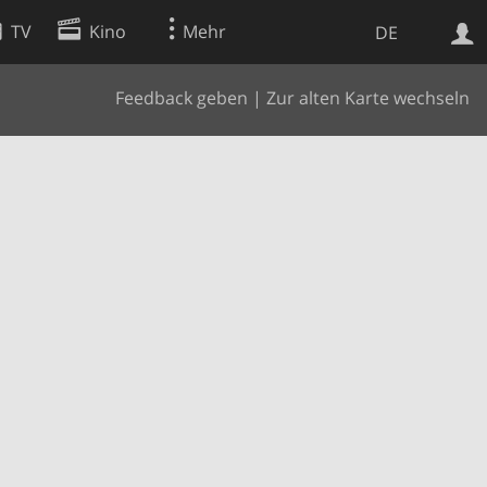
TV
Kino
Mehr
DE
Feedback geben
|
Zur alten Karte wechseln
Websuche
Apps