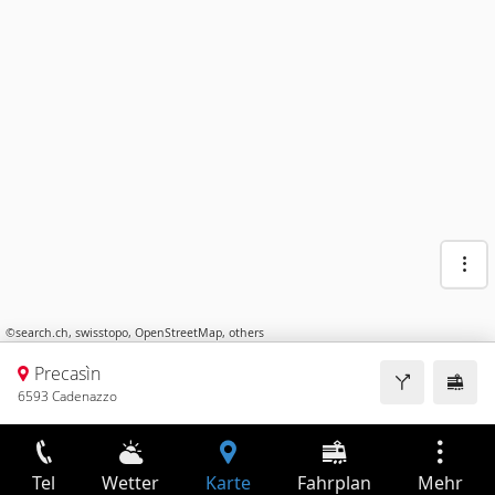
©
search.ch
,
swisstopo
,
OpenStreetMap
,
others
Precasìn
6593 Cadenazzo
Tel
Wetter
Karte
Fahrplan
Mehr