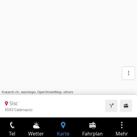
©
search.ch
,
swisstopo
,
OpenStreetMap
,
others
Sisc
6593 Cadenazzo
Tel
Wetter
Karte
Fahrplan
Mehr