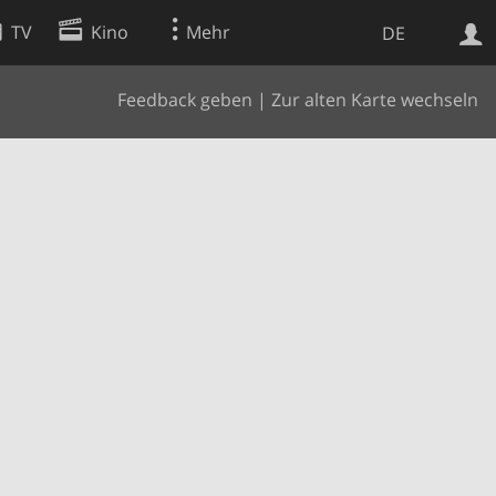
TV
Kino
Mehr
DE
Feedback geben
|
Zur alten Karte wechseln
Websuche
Apps