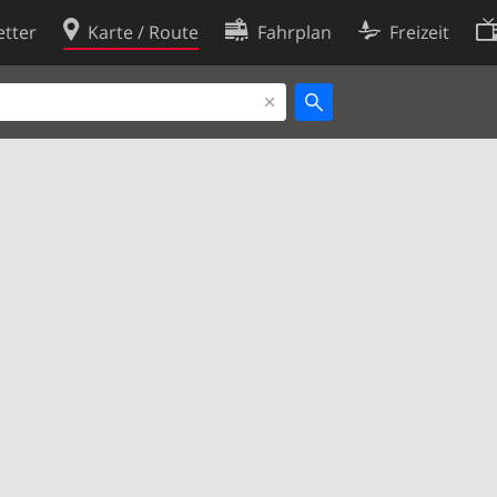
tter
Karte / Route
Fahrplan
Freizeit
Cookie-Richtlinie
ingungen
Cookie-Einstellungen
rklärung
Entwickler