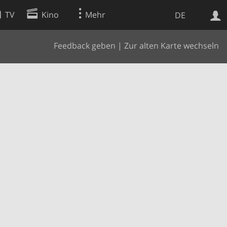
TV
Kino
Mehr
DE
Feedback geben
|
Zur alten Karte wechseln
Websuche
Apps