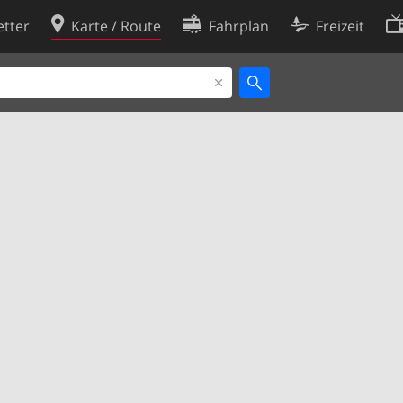
tter
Karte / Route
Fahrplan
Freizeit
Cookie-Richtlinie
ingungen
Cookie-Einstellungen
rklärung
Entwickler