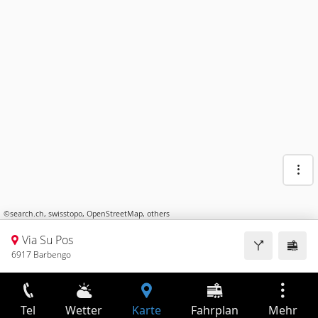
©
search.ch
,
swisstopo
,
OpenStreetMap
,
others
Via Su Pos
6917 Barbengo
Tel
Wetter
Karte
Fahrplan
Mehr