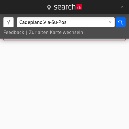
Via Su Pos, Cadepiano wurde zu
Via Su Pos,
Feedback
|
Zur alten Karte wechseln
Barbengo
korrigiert.