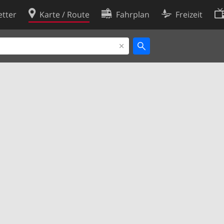
tter
Karte / Route
Fahrplan
Freizeit
Cookie-Richtlinie
ingungen
Cookie-Einstellungen
rklärung
Entwickler