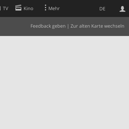
TV
Kino
Mehr
DE
Feedback geben
|
Zur alten Karte wechseln
Websuche
Apps