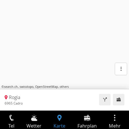
©
search.ch
,
swisstopo
,
OpenStreetMap
,
others
Rogia
6965 Cadro
Tel
Wetter
Karte
Fahrplan
Mehr