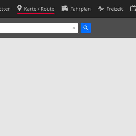
tter
Karte / Route
Fahrplan
Freizeit
Cookie-Richtlinie
ingungen
Cookie-Einstellungen
rklärung
Entwickler