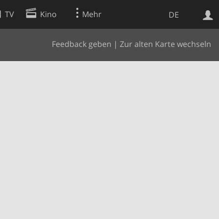
TV
Kino
Mehr
DE
Feedback geben
|
Zur alten Karte wechseln
Websuche
Apps