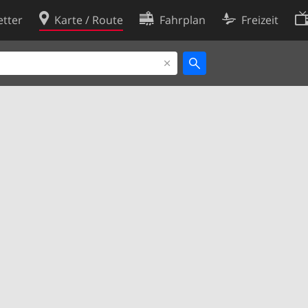
tter
Karte / Route
Fahrplan
Freizeit
Cookie-Richtlinie
ingungen
Cookie-Einstellungen
rklärung
Entwickler