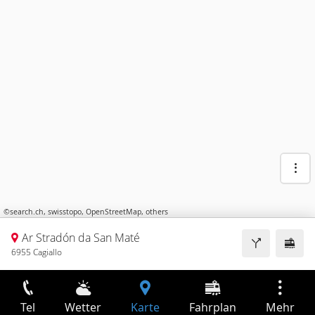
©
search.ch
,
swisstopo
,
OpenStreetMap
,
others
Ar Stradón da San Maté
6955 Cagiallo
Tel
Wetter
Karte
Fahrplan
Mehr