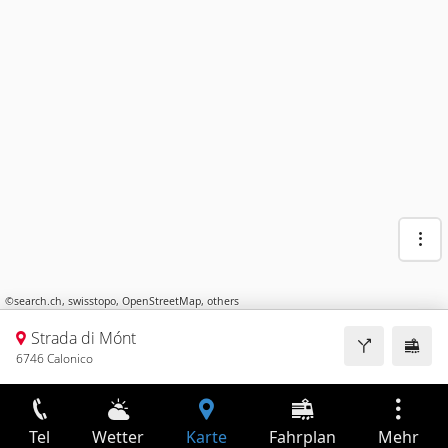
©
search.ch
,
swisstopo
,
OpenStreetMap
,
others
Strada di Mónt
6746 Calonico
Tel
Wetter
Karte
Fahrplan
Mehr