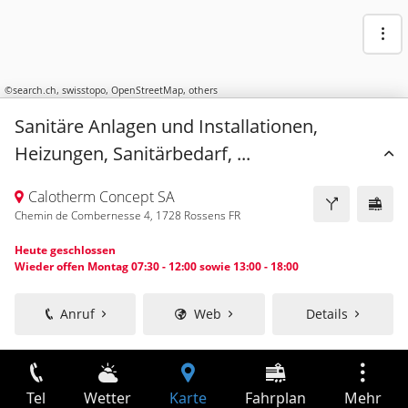
©
search.ch
,
swisstopo
,
OpenStreetMap
,
others
Sanitäre Anlagen und Installationen,
Heizungen, Sanitärbedarf, ...
Calotherm Concept SA
Chemin de Combernesse 4, 1728 Rossens FR
Heute geschlossen
Wieder offen Montag 07:30 - 12:00 sowie 13:00 - 18:00
Anruf
Web
Details
Tel
Wetter
Karte
Fahrplan
Mehr