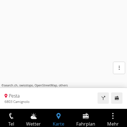
©
search.ch
,
swisstopo
,
OpenStreetMap
,
others
Pesta
6803 Camignolo
Tel
Wetter
Karte
Fahrplan
Mehr